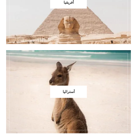
أفريقيا
أستراليا