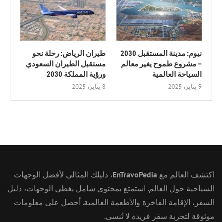
نيوم: مدينة المستقبل 2030
طيران الرياض: رحلة نحو
– مشروع طموح يغير معالم
مستقبل الطيران السعودي
السياحة العالمية
ورؤية المملكة 2030
9 يناير، 2025
8 يناير، 2025
اكتشف العالم مع
EnTravoPedia
، دليلك المثالي لأفضل الوجهات
السياحية حول العالم. استمتع بمحتوى شامل يغطي الوجهات، دليل
السفر، الإقامة الفاخرة والأطعمة العالمية. أحصل على معلومات
موثوقة لتجربة سفر فريدة لا تُنسى.