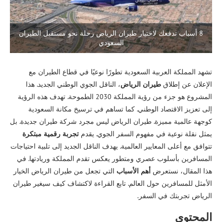
8 أسباب تدفعك لاختيار طيران الرياض رحلة نحو مستقبل الطيران
السعودي
تشهد المملكة العربية السعودية تطورًا نوعيًا في قطاع الطيران مع
الإعلان عن إطلاق
طيران الرياض
، الناقل الجوي الوطني الجديد. هذا
المشروع هو جزء من رؤية المملكة 2030 الطموحة. تهدف هذه الرؤية
إلى تعزيز الاقتصاد الوطني. كما تساهم في ترسيخ مكانة السعودية
كوجهة عالمية مميزة. طيران الرياض ليس مجرد شركة طيران جديدة. بل
يمثل نقلة نوعية في مفهوم السفر الجوي. يقدم
تجربة رقمية مبتكرة
تتوافق مع أعلى المعايير العالمية. يهدف الناقل الجديد إلى تلبية احتياجات
المسافرين بأسلوب عصري ومتطور يعكس تقدم المملكة وريادتها. في
هذا المقال، نستعرض
أهم الأسباب
التي تجعل من طيران الرياض الخيار
الأمثل للمسافرين حول العالم. تابع القراءة لاكتشاف كيف سيغير طيران
الرياض تجربتك في السفر.
المحتوى