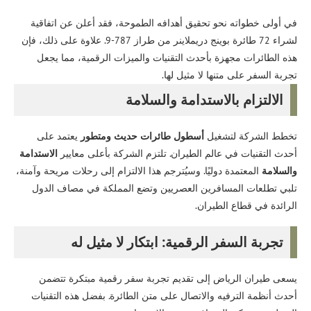
في أولى خطواته نحو تحقيق أهدافه الطموحة، فقد أعلن عن اتفاقية
لشراء 72 طائرة بوينج دريملاينر من طراز 787-9. علاوة على ذلك، فإن
هذه الطائرات مجهزة بأحدث التقنيات والميزات الرقمية، مما يجعل
تجربة السفر على متنها لا مثيل لها.
الالتزام بالاستدامة والسلامة
تخطط الشركة لتشغيل
أسطول طائرات حديث ومتطور
يعتمد على
أحدث التقنيات في عالم الطيران. تلتزم الشركة بأعلى معايير
الاستدامة
والسلامة
المعتمدة دوليًا. وسيُترجم هذا الالتزام إلى رحلات مريحة وآمنة،
تلبي تطلعات المسافرين العصريين وتضع المملكة في مصاف الدول
الرائدة في قطاع الطيران.
تجربة السفر الرقمية: ابتكار لا مثيل له
يسعى طيران الرياض إلى تقديم تجربة سفر رقمية مبتكرة تتضمن
أحدث أنظمة الترفيه والاتصال على متن الطائرة. بفضل هذه التقنيات