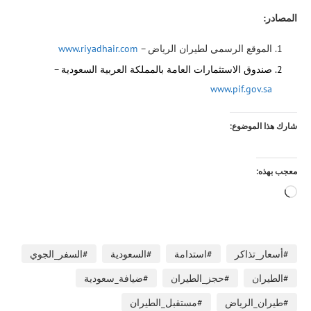
المصادر:
الموقع الرسمي لطيران الرياض –
riyadhair.com
www.
صندوق الاستثمارات العامة بالمملكة العربية السعودية –
www.pif.gov.sa
شارك هذا الموضوع:
معجب بهذه:
#أسعار_تذاكر
#استدامة
#السعودية
#السفر_الجوي
#الطيران
#حجز_الطيران
#ضيافة_سعودية
#طيران_الرياض
#مستقبل_الطيران